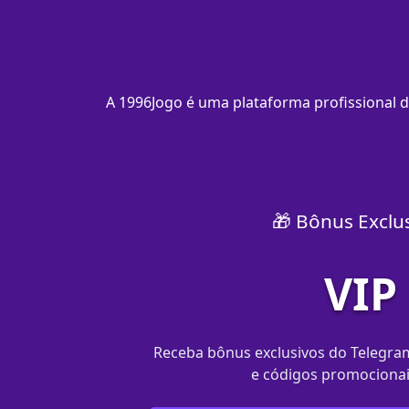
A 1996Jogo é uma plataforma profissional d
🎁 Bônus Exclu
VIP
Receba bônus exclusivos do Telegra
e códigos promocionai