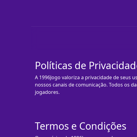
Políticas de Privacida
A 1996Jogo valoriza a privacidade de seus 
nossos canais de comunicação. Todos os dad
jogadores.
Termos e Condições