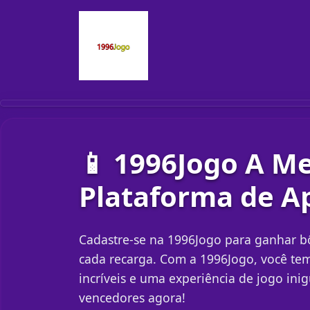
📱 1996Jogo A M
Plataforma de A
Cadastre-se na 1996Jogo para ganhar b
cada recarga. Com a 1996Jogo, você te
incríveis e uma experiência de jogo inig
vencedores agora!