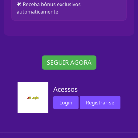
🎁 Receba bônus exclusivos
automaticamente
SEGUIR AGORA
Acessos
Login
Registrar-se