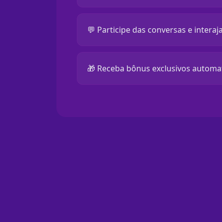
💬 Participe das conversas e interaj
🎁 Receba bônus exclusivos autom