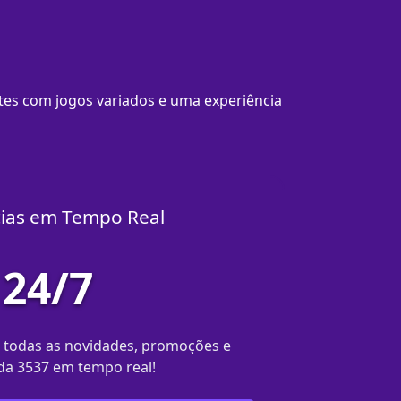
ntes com jogos variados e uma experiência
cias em Tempo Real
24/7
e todas as novidades, promoções e
da 3537 em tempo real!