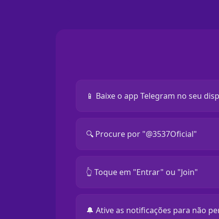
📱 Baixe o app Telegram no seu disp
🔍 Procure por "@3537Oficial"
👆 Toque em "Entrar" ou "Join"
🔔 Ative as notificações para não p