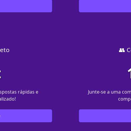
reto
👥 
t
espostas rápidas e
Junte-se a uma com
lizado!
compa
e