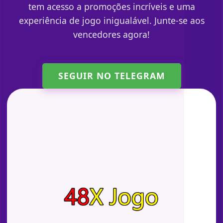
tem acesso a promoções incríveis e uma
experiência de jogo inigualável. Junte-se aos
vencedores agora!
SEGUIR NO TELEGRAM