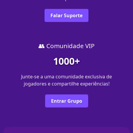
Falar Suporte
👥 Comunidade VIP
1000+
Junte-se a uma comunidade exclusiva de
jogadores e compartilhe experiências!
Entrar Grupo