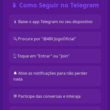
📱 Como Seguir no Telegram
📱 Baixe o app Telegram no seu dispositivo
🔍 Procure por "@48X JogoOficial"
👆 Toque em "Entrar" ou "Join"
🔔 Ative as notificações para não perder
nada
💬 Participe das conversas e interaja