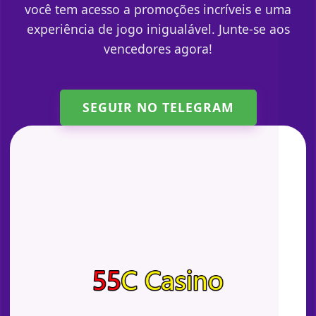
você tem acesso a promoções incríveis e uma
experiência de jogo inigualável. Junte-se aos
vencedores agora!
SEGUIR NO TELEGRAM