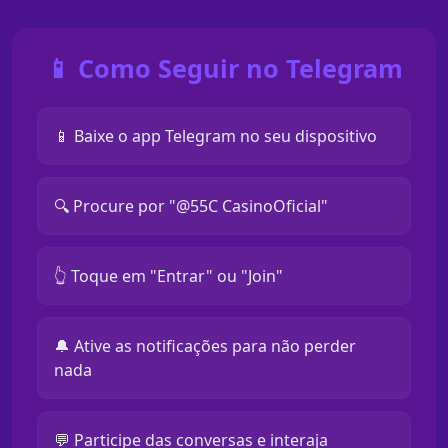
📱 Como Seguir no Telegram
📱 Baixe o app Telegram no seu dispositivo
🔍 Procure por "@55C CasinoOficial"
👆 Toque em "Entrar" ou "Join"
🔔 Ative as notificações para não perder
nada
💬 Participe das conversas e interaja