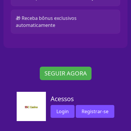
🎁 Receba bônus exclusivos
automaticamente
SEGUIR AGORA
Acessos
Login
Registrar-se