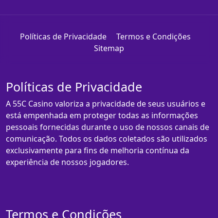
Políticas de Privacidade
Termos e Condições
Sitemap
Políticas de Privacidade
A 55C Casino valoriza a privacidade de seus usuários e
está empenhada em proteger todas as informações
pessoais fornecidas durante o uso de nossos canais de
comunicação. Todos os dados coletados são utilizados
exclusivamente para fins de melhoria contínua da
experiência de nossos jogadores.
Termos e Condições