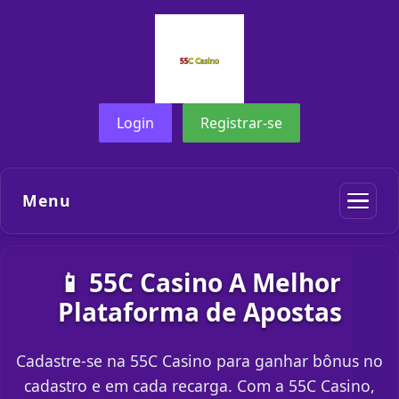
Login
Registrar-se
Menu
📱 55C Casino A Melhor
Plataforma de Apostas
Cadastre-se na 55C Casino para ganhar bônus no
cadastro e em cada recarga. Com a 55C Casino,