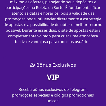
máximo as ofertas, planejando seus depósitos e
participações na Roleta da Sorte. É fundamental ficar
atento às datas e horários, pois a validade das
promoções pode influenciar diretamente a estratégia
de apostas e a possibilidade de obter o melhor retorno
possível. Durante esses dias, o site de apostas estará
completamente voltado para criar uma atmosfera
festiva e vantajosa para todos os usuários.
🎁 Bônus Exclusivos
VIP
Receba bônus exclusivos do Telegram,
promoções especiais e códigos promocionais
únicos!