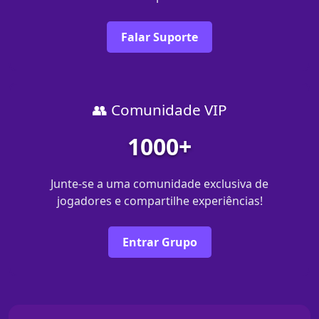
Falar Suporte
👥 Comunidade VIP
1000+
Junte-se a uma comunidade exclusiva de
jogadores e compartilhe experiências!
Entrar Grupo