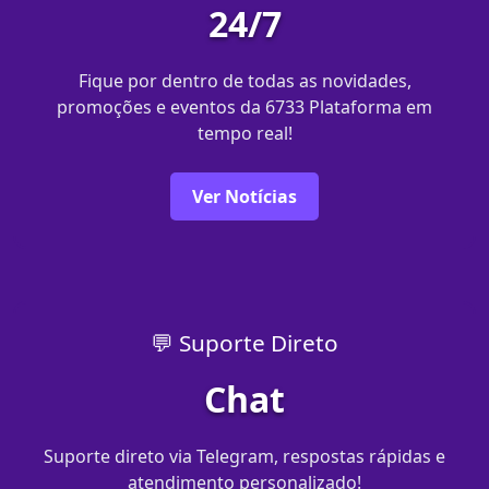
24/7
Fique por dentro de todas as novidades,
promoções e eventos da 6733 Plataforma em
tempo real!
Ver Notícias
💬 Suporte Direto
Chat
Suporte direto via Telegram, respostas rápidas e
atendimento personalizado!