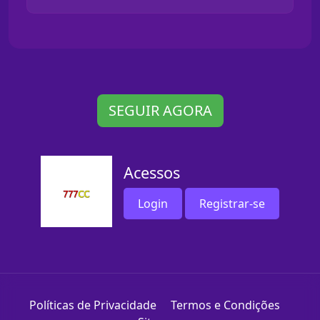
SEGUIR AGORA
Acessos
Login
Registrar-se
Políticas de Privacidade
Termos e Condições