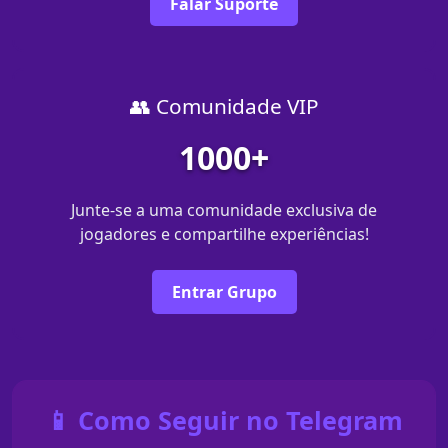
Falar Suporte
👥 Comunidade VIP
1000+
Junte-se a uma comunidade exclusiva de
jogadores e compartilhe experiências!
Entrar Grupo
📱 Como Seguir no Telegram