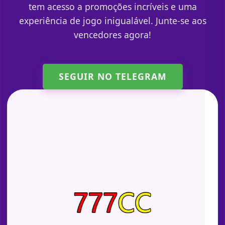
tem acesso a promoções incríveis e uma
experiência de jogo inigualável. Junte-se aos
vencedores agora!
SEGUIR NO TELEGRAM