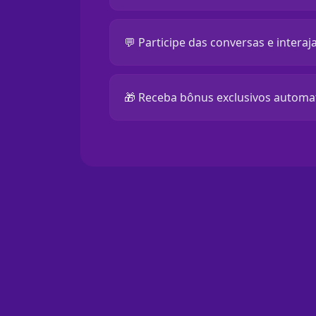
💬 Participe das conversas e interaj
🎁 Receba bônus exclusivos autom