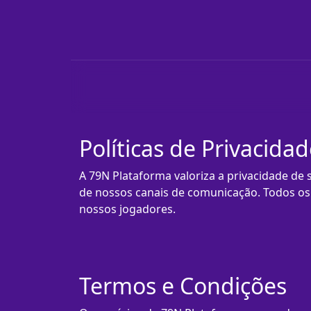
Políticas de Privacida
A 79N Plataforma valoriza a privacidade de
de nossos canais de comunicação. Todos os 
nossos jogadores.
Termos e Condições