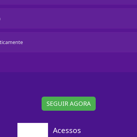
a
aticamente
SEGUIR AGORA
Acessos