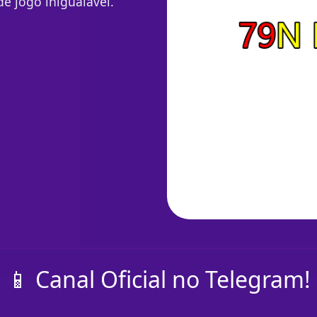
e jogo inigualável.
📱 Canal Oficial no Telegram!