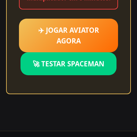
✈️ JOGAR AVIATOR
AGORA
🚀 TESTAR SPACEMAN