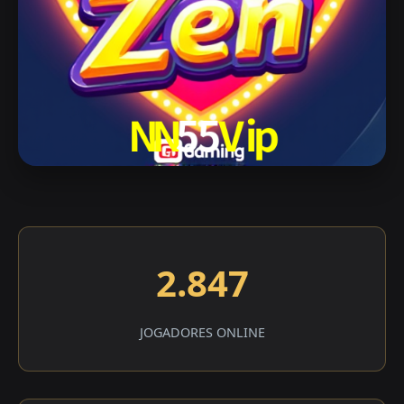
2.847
JOGADORES ONLINE