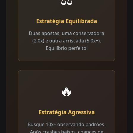
Estratégia Equilibrada
Duas apostas: uma conservadora
(2.0x) e outra arriscada (5.0x+).
Equilíbrio perfeito!
🔥
Estratégia Agressiva
Busque 10x+ observando padrões.
Após crashes baixos, chances de