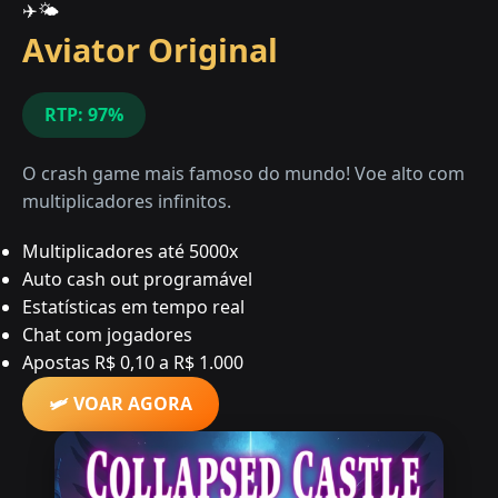
✈️🌤️
Aviator Original
RTP: 97%
O crash game mais famoso do mundo! Voe alto com
multiplicadores infinitos.
Multiplicadores até 5000x
Auto cash out programável
Estatísticas em tempo real
Chat com jogadores
Apostas R$ 0,10 a R$ 1.000
🛩️ VOAR AGORA