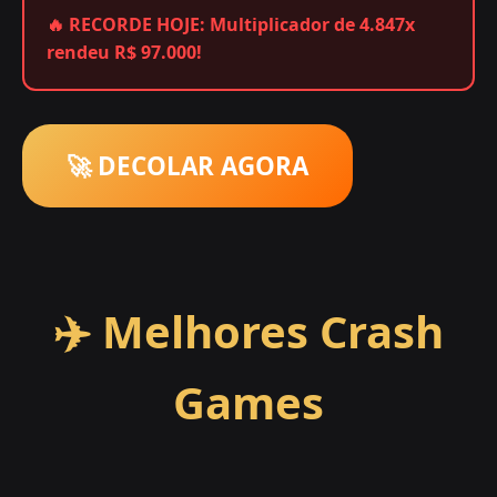
🔥
RECORDE HOJE:
Multiplicador de 4.847x
rendeu R$ 97.000!
🚀 DECOLAR AGORA
✈️ Melhores Crash
Games