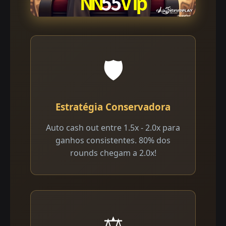
🛡️
Estratégia Conservadora
Auto cash out entre 1.5x - 2.0x para
ganhos consistentes. 80% dos
rounds chegam a 2.0x!
⚖️