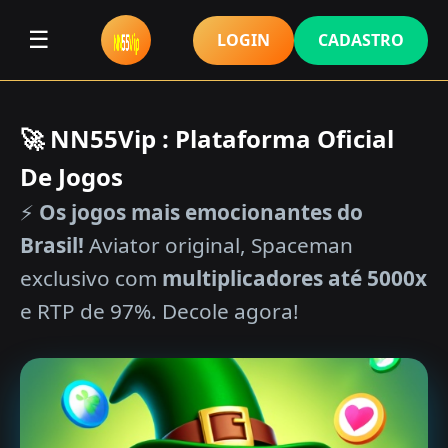
☰
LOGIN
CADASTRO
🚀 NN55Vip : Plataforma Oficial
De Jogos
⚡
Os jogos mais emocionantes do
Brasil!
Aviator original, Spaceman
exclusivo com
multiplicadores até 5000x
e RTP de 97%. Decole agora!