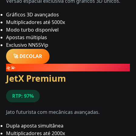
Versão espacial exclusiva com gráficos 3D únicos.
Gráficos 3D avançados
Multiplicadores até 5000x
Modo turbo disponível
Apostas múltiplas
Exclusivo NN55Vip
🚀 DECOLAR
🛸💫
JetX Premium
RTP: 97%
Jato futurista com mecânicas avançadas.
Dupla aposta simultânea
Multiplicadores até 2000x